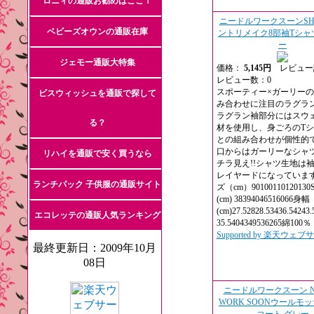
ロニィの通販お勧めはここ！
ニードルワークスーンSH
ベビーズオウンの通販在庫
ントリメイク8部袖Tシャ
ー
ジェモー通販大特集
価格：
5,145円
レビュー
レビュー数：0
スポーティー×ガーリー
ビスウィッシュを通販で探して
み合わせに注目のラグラン
ラグラン袖部分にはスウ
る？
材を使用し、身ごろのT
との組み合わせが個性的
口からはガーリーなシャ
リハイを通販で安く買うなら
チラ見え!!シャツ生地は
レイヤードになっていま
ランチパック 子供服の通販サイト
ズ（cm）9010011012013
(cm) 38394046516066身幅
(cm)27.52828.53436.5424
エコレッテの通販人気ランキング
35.5404349536265綿100％
Supported by 楽天ウェ
最終更新日：2009年10月
08日
ニードルワークスーン NE
WORK SOONウールモ