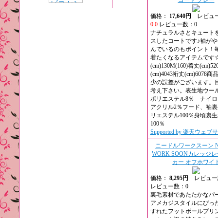
コート グレー
価格：
17,640円
レビュー
0.0
レビュー数：0
ナチュラルさとキュート
スしたコートです♪袖がや
んでいるのもポイント！
着たくなるアイテムです
(cm)130M(160)着丈(cm)5
(cm)4043裄丈(cm)607
少の誤差がございます。
考え下さい。表生地ウー
ポリエステル8％ ナイ
アクリル2％フード、袖裏
リエステル100％身頃裏
100％
Supported by 楽天ウェ
ニードルワークスーン NE
WORK SOONカレッジ
カー オフホワイ
価格：
8,295円
レビュー
レビュー数：0
裏毛素材であたたかなパ
アメカジスタイルにぴっ
すれたフットボールプリ