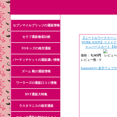
セブンマイルブリッジの通販情報
セラフ通販徹底比較
【ニードルワークスーン N
WORK SOON】リメイ
ャンパースカート【90-
FOキッズの格安通販
価格：
9,345円
レビュー
パーティチケットの通販濃い情報
レビュー数：0
Supported by 楽天ウェ
ズーム 靴の通販情報
ワーラーズの通販口コミ情報
BNT通販大特集
ラスタマニスの格安通販