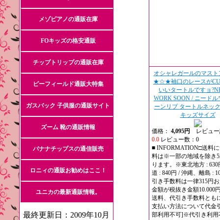
メゾピアノの通販在庫
FOキッズの格安通販
チップトリップの通販在庫
オシャレガールのマスト
★☆★袖口のレースがCU
ピーフィールド通販大特集
いいタートルですョ?NE
WORK SOON / ニード
ガスバック 子供服の通販サイト
ーンリブ タートルネック
キッズサイズ
ズーム 靴の通販情報
価格：
4,095円
レビュー
0.0
レビュー数：0
■ INFORMATION□送
バナナチップスの通信販売
料は※一部の地域を除き5
ります。※東北地方 : 630円
ロニィの通販お勧めはここ！
道 : 840円 / 沖縄、離島 : 
引き手数料は一律315円
金額が税抜き金額10.000
ユニカの最新通販情報。
送料、代引き手数料とも
支払い方法について代金引
最終更新日：2009年10月
部利用不可]※代引き利用