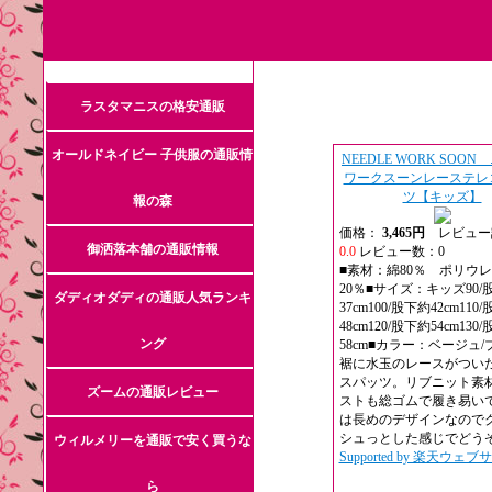
ラスタマニスの格安通販
オールドネイビー 子供服の通販情
NEEDLE WORK SOO
ワークスーンレーステレ
ツ【キッズ】
報の森
価格：
3,465円
レビュー
御洒落本舗の通販情報
0.0
レビュー数：0
■素材：綿80％ ポリウ
20％■サイズ：キッズ90/
ダディオダディの通販人気ランキ
37cm100/股下約42cm110
48cm120/股下約54cm130
ング
58cm■カラー：ベージュ
裾に水玉のレースがつい
スパッツ。リブニット素
ズームの通販レビュー
ストも総ゴムで履き易い
は長めのデザインなので
シュっとした感じでどうぞ
ウィルメリーを通販で安く買うな
Supported by 楽天ウェ
ら