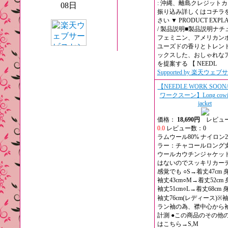
: 沖縄、離島クレジット
08日
振り込み詳しくはコチラ
さい ▼ PRODUCT EXPL
/ 製品説明■製品説明ナチ
フェミニン、アメリカン
ユーズドの香りとトレン
ックスした、おしゃれな
を提案する 【 NEEDL
Supported by 楽天ウェ
【NEEDLE WORK SOO
ワークスーン】Long cowich
jacket
価格：
18,690円
レビュー
0.0
レビュー数：0
ラムウール80% ナイロン2
ラー：チャコールロング
ウールカウチンジャケッ
はないのでスッキリカー
感覚でも ○S→着丈47cm 身
袖丈43cm○M→着丈52cm 
袖丈51cm○L→着丈68cm 身
袖丈76cm(レディース)※
ラン袖の為、襟中心から
計測 ●この商品のその他
はこちら→S,M