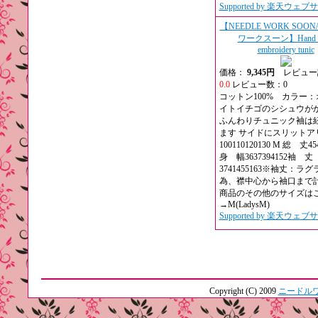
Supported by 楽天ウェ
【NEEDLE WORK SOO
ワークスーン】Hand cl
embroidery tunic
価格：
9,345円
レビュー
0.0
レビュー数：0
コットン100% カラー
イトイチゴのシシュウが
ふんわりチュニック袖は
ます サイドにスリットア
100110120130 M 総 丈454
身 幅3637394152袖 丈
3741455163※袖丈：ラ
為、襟中心から袖口まで
商品のその他のサイズは
→M(LadysM)
Supported by 楽天ウェ
Copyright (C) 2009
ニードル